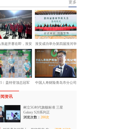
更多
马淮超开赛在即，淮安
淮安成功举办第四届淮河华
age5︱盖特登顶总冠军
中国人寿财险青岛市分公司
新闻资讯
树立5G时代旗舰标准 三星
Galaxy S20系列正
浏览次数：
200次