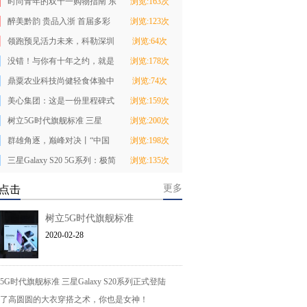
时尚青年的双十一购物指南 东
浏览:163次
风Honda XR-V
醉美黔韵 贵品入浙 首届多彩
浏览:123次
贵州非遗文化-
领跑预见活力未来，科勒深圳
浏览:64次
少儿迷你马拉松
没错！与你有十年之约，就是
浏览:178次
这么霸道！
鼎粟农业科技尚健轻食体验中
浏览:74次
心开业庆典暨尚
美心集团：这是一份里程碑式
浏览:159次
的报告
树立5G时代旗舰标准 三星
浏览:200次
Galaxy S20系列正
群雄角逐，巅峰对决丨“中国
浏览:198次
女篮第一人”将
三星Galaxy S20 5G系列：极简
浏览:135次
外观设计+极致
更多
点击
树立5G时代旗舰标准
2020-02-28
5G时代旗舰标准 三星Galaxy S20系列正式登陆
了高圆圆的大衣穿搭之术，你也是女神！