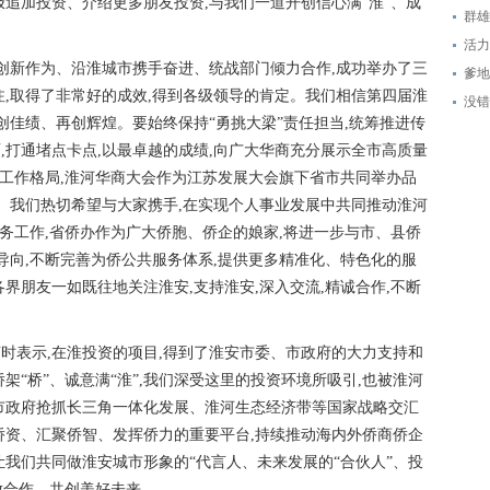
极追加投资、介绍更多朋友投资,与我们一道开创信心满“淮”、成
群雄
活力
政府创新作为、沿淮城市携手奋进、统战部门倾力合作,成功举办了三
爹地
注,取得了非常好的成效,得到各级领导的肯定。我们相信第四届淮
没错
创佳绩、再创辉煌。要始终保持“勇挑大梁”责任担当,统筹推进传
,打通堵点卡点,以最卓越的成绩,向广大华商充分展示全市高质量
”工作格局,淮河华商大会作为江苏发展大会旗下省市共同举办品
源。我们热切希望与大家携手,在实现个人事业发展中共同推动淮河
服务工作,省侨办作为广大侨胞、侨企的娘家,将进一步与市、县侨
导向,不断完善为侨公共服务体系,提供更多精准化、特色化的服
界朋友一如既往地关注淮安,支持淮安,深入交流,精诚合作,不断
时表示,在淮投资的项目,得到了淮安市委、市政府的大力支持和
架“桥”、诚意满“淮”,我们深受这里的投资环境所吸引,也被淮河
市政府抢抓长三角一体化发展、淮河生态经济带等国家战略交汇
侨资、汇聚侨智、发挥侨力的重要平台,持续推动海内外侨商侨企
让我们共同做淮安城市形象的“代言人、未来发展的“合伙人”、投
放合作、共创美好未来。