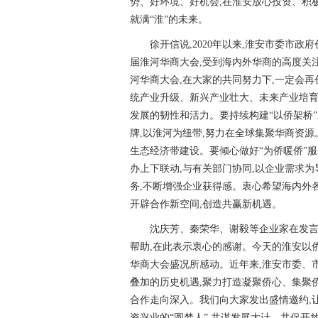
势、好环境、好机会,在淮安放心投资、积
就满“淮”的未来。
徐开信说,2020年以来,淮安市委市
届淮河华商大会,受到海内外华商的高度关
河华商大会,在大家的共同努力下,一定会再
统产业升级、新兴产业壮大、未来产业培育
发展的韧性和活力。要持续构建“以侨架桥
牌,以淮河为纽带,努力在全球集聚华商资
生态经济带建设。要倾心做好“为侨暖侨”
办上下联动,与有关部门协同,以企业需求为
务,不断增强企业获得感。衷心希望海内外各
开辟合作新空间,创造共赢新机遇。
沈庆芳、秦荣华、谢毅等企业家在发言
帮助,在此表示衷心的感谢。今天的淮安以侨
华商大会盛况所感动。近年来,淮安市委、
叠加的历史机遇,聚力打造凝聚侨心、集聚
合作走向深入。我们向大家发出盛情邀约,
资兴业的“圆梦人”,共谋发展大计、共促开