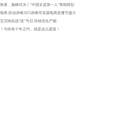
角逐，巅峰对决丨“中国女篮第一人”将助阵彭
电商 跃动赤峰2023赤峰市首届电商直播节盛大
宝贝响应战“疫”号召 持续优化产能
！与你有十年之约，就是这么霸道！