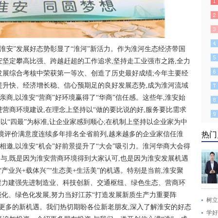
以“淮安”发展好态势彰显了“淮河”新活力。作为淮河生态经济带国
安坚定攀高比强、跨越赶超的工作追求,坚持走工业强市之路,全力
发展综合考核中荣获第一等次、创造了历史最好成绩;今年主要经
提升快、经济增长稳、信心预期足的良好发展态势,成为淮河流域
亲商,以淮安“营商”好环境赢得了“华商”信任感。这些年,淮安始
营商环境建设,在理念上坚持以“做的要比说的好,服务要比需求
持以“四最”为标准,让企业家感到顺心;在机制上坚持以企业家为中
环境评价满意度连续多年排名全省前列,越来越多的企业家信任淮
热门
相邀,以淮安“机会”好前景提升了“大会”吸引力。淮河华商大会得
与,既是因为淮安营商环境得到大家认可,也是因为淮安发展机遇
“产业兴+载体兴”“生态美+生活美”的机遇。特别是当前,淮安聚
,聚力建强先进制造业、科技创新、交通枢纽、绿色生态、营商环
能化、绿色化发展,努力当好江苏“打造发展新质生产力重要阵
树立
供更多的新机遇。我们热切期盼各位新老朋友,深入了解淮安的好态
学好